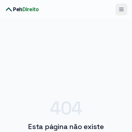
Peh
Direito
Diagnóstico Completo
›
Consulta Premium
›
Planos
›
Metodologia
›
Soluções
404
Esta página não existe