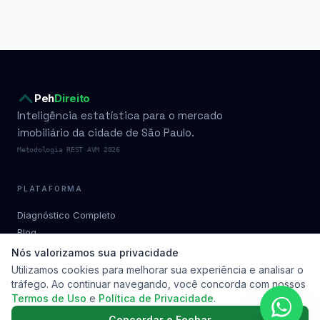
Peh
Direito
Inteligência estatística para o mercado
imobiliário da cidade de São Paulo.
Metodologia REST AVM 2026
PLATAFORMA
Diagnóstico Completo
Blog
Condomínios por bairro
Nós valorizamos sua privacidade
Planos
Utilizamos cookies para melhorar sua experiência e analisar o
tráfego. Ao continuar navegando, você concorda com nossos
Metodologia
Termos de Uso
e
Política de Privacidade
.
Soluções
Contato
Concordar e Fechar