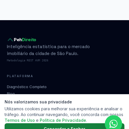
Peh
Direito
Inteligência estatística para o mercado
imobiliário da cidade de São Paulo.
Metodologia REST AVM 2026
PLATAFORMA
Diagnóstico Completo
Blog
Condomínios por bairro
Nós valorizamos sua privacidade
Planos
Utilizamos cookies para melhorar sua experiência e analisar o
tráfego. Ao continuar navegando, você concorda com nossos
Metodologia
Termos de Uso
e
Política de Privacidade
.
Soluções
Contato
Concordar e Fechar