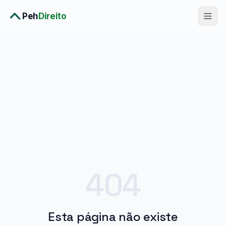
Peh
Direito
Diagnóstico Completo
›
Consulta Premium
›
Planos
›
Metodologia
›
Soluções
404
Esta página não existe