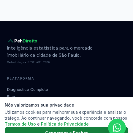
Peh
Direito
Inteligência estatística para o mercado
imobiliário da cidade de São Paulo.
Metodologia REST AVM 2026
PLATAFORMA
Diagnóstico Completo
Blog
Condomínios por bairro
Nós valorizamos sua privacidade
Planos
Utilizamos cookies para melhorar sua experiência e analisar o
tráfego. Ao continuar navegando, você concorda com nossos
Metodologia
Termos de Uso
e
Política de Privacidade
.
Soluções
Contato
Concordar e Fechar