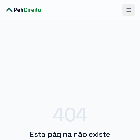
Peh
Direito
Diagnóstico Completo
›
Consulta Premium
›
Planos
›
Metodologia
›
Soluções
404
Esta página não existe