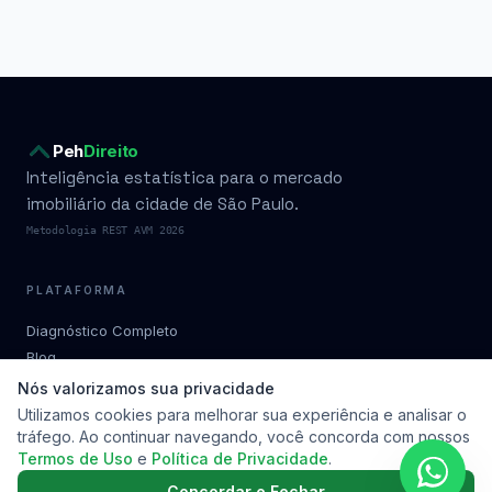
Peh
Direito
Inteligência estatística para o mercado
imobiliário da cidade de São Paulo.
Metodologia REST AVM 2026
PLATAFORMA
Diagnóstico Completo
Blog
Condomínios por bairro
Nós valorizamos sua privacidade
Planos
Utilizamos cookies para melhorar sua experiência e analisar o
tráfego. Ao continuar navegando, você concorda com nossos
Metodologia
Termos de Uso
e
Política de Privacidade
.
Soluções
Contato
Concordar e Fechar