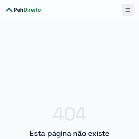
Peh
Direito
Diagnóstico Completo
›
Consulta Premium
›
Planos
›
Metodologia
›
Soluções
404
Esta página não existe