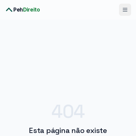
Peh
Direito
Diagnóstico Completo
›
Consulta Premium
›
Planos
›
Metodologia
›
Soluções
404
Esta página não existe