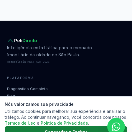
Peh
Direito
Inteligência estatística para o mercado
imobiliário da cidade de São Paulo.
Metodologia REST AVM 2026
PLATAFORMA
Diagnóstico Completo
Blog
Condomínios por bairro
Nós valorizamos sua privacidade
Planos
Utilizamos cookies para melhorar sua experiência e analisar o
tráfego. Ao continuar navegando, você concorda com nossos
Metodologia
Termos de Uso
e
Política de Privacidade
.
Soluções
Contato
Concordar e Fechar