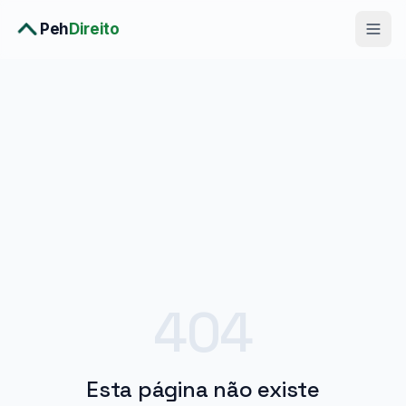
Peh
Direito
Diagnóstico Completo
›
Consulta Premium
›
Planos
›
Metodologia
›
Soluções
404
Esta página não existe