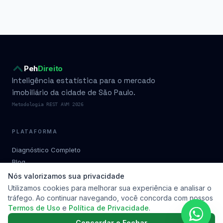
Peh
Direito
Inteligência estatística para o mercado
imobiliário da cidade de São Paulo.
Metodologia REST AVM 2026
PLATAFORMA
Diagnóstico Completo
Blog
Condomínios por bairro
Nós valorizamos sua privacidade
Planos
Utilizamos cookies para melhorar sua experiência e analisar o
tráfego. Ao continuar navegando, você concorda com nossos
Metodologia
Termos de Uso
e
Política de Privacidade
.
Soluções
Contato
Concordar e Fechar