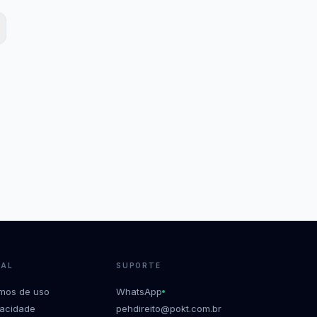
GAL
SUPORTE
mos de uso
WhatsApp
vacidade
pehdireito@pokt.com.br